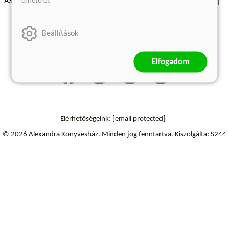
érhető el.
ÁSZF - Vásárlási feltételek
A kiadóról
Süti beállítások
Árkötött termékek
Kommentelési szabályzat
Beállítások
Szállítási információk
Elállás a szerződéstől
Elfogadom
Elérhetőségeink:
[email protected]
© 2026 Alexandra Könyvesház.
Minden jog fenntartva.
Kiszolgálta: S244