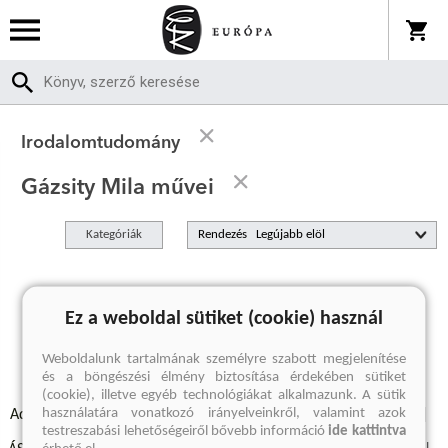
Irodalomtudomány
Gázsity Mila művei
Kategóriák
Rendezés
A keresett kifejezésre nincs találat
Ez a weboldal sütiket (cookie) használ
Weboldalunk tartalmának személyre szabott megjelenítése
és a böngészési élmény biztosítása érdekében sütiket
(cookie), illetve egyéb technológiákat alkalmazunk. A sütik
használatára vonatkozó irányelveinkről, valamint azok
Adatvédelmi szabályzatok
Elállási felmondási nyilatkozat
testreszabási lehetőségeiről bővebb információ
ide kattintva