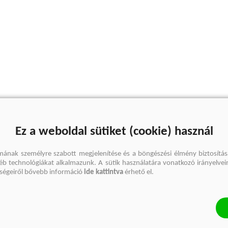
Ez a weboldal sütiket (cookie) használ
mának személyre szabott megjelenítése és a böngészési élmény biztosítás
gyéb technológiákat alkalmazunk. A sütik használatára vonatkozó irányelvei
őségeiről bővebb információ
ide kattintva
érhető el.