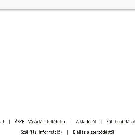
zat
ÁSZF - Vásárlási feltételek
A kiadóról
Süti beállításo
Szállítási információk
Elállás a szerződéstől