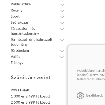
Publicisztika
Regény
Sport
Szórakozás
Társadalom- és
humántudomány
Természet- és alkalmazott
tudomány
Történelem
Vallás
E-könyv
Weboldalunk tartal
(cookie), illetve e
Szűrés ár szerint
testreszabási lehet
999 Ft alatt
Beállítások
1 000 és 2 499 Ft között
2 500 és 3 999 Ft között