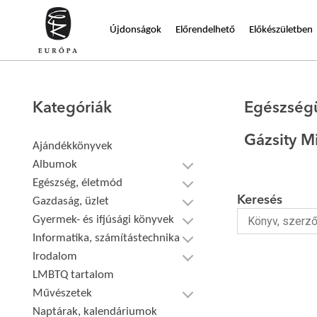
Újdonságok
Előrendelhető
Előkészületben
Kategóriák
Egészség
Gázsity M
Ajándékkönyvek
Albumok
Egészség, életmód
Keresés
Gazdaság, üzlet
Gyermek- és ifjúsági könyvek
Informatika, számítástechnika
Irodalom
LMBTQ tartalom
Művészetek
Naptárak, kalendáriumok