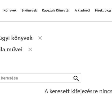
Könyvek
E-könyvek
Kapszula Könyvtár
A kiadóról
Hírek, blog
ügyi könyvek
ila művei
A keresett kifejezésre nincs