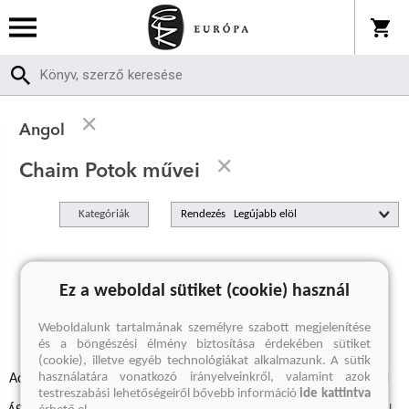
Angol
Chaim Potok művei
Kategóriák
Rendezés
A keresett kifejezésre nincs találat
Ez a weboldal sütiket (cookie) használ
Weboldalunk tartalmának személyre szabott megjelenítése
és a böngészési élmény biztosítása érdekében sütiket
(cookie), illetve egyéb technológiákat alkalmazunk. A sütik
használatára vonatkozó irányelveinkről, valamint azok
Adatvédelmi szabályzatok
Elállási felmondási nyilatkozat
testreszabási lehetőségeiről bővebb információ
ide kattintva