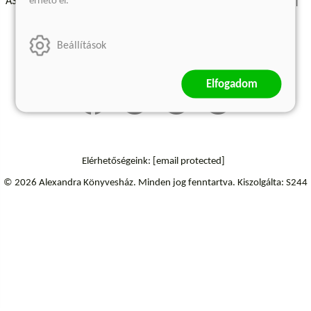
érhető el.
ÁSZF - Vásárlási feltételek
A kiadóról
Süti beállítások
Árkötött termékek
Kommentelési szabályzat
Beállítások
Szállítási információk
Elállás a szerződéstől
Elfogadom
Elérhetőségeink:
[email protected]
© 2026 Alexandra Könyvesház.
Minden jog fenntartva.
Kiszolgálta: S244