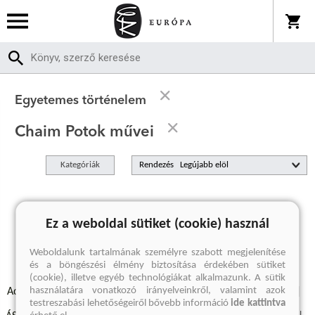
Egyetemes történelem
Chaim Potok művei
Kategóriák
Rendezés
A keresett kifejezésre nincs találat
Ez a weboldal sütiket (cookie) használ
Weboldalunk tartalmának személyre szabott megjelenítése
és a böngészési élmény biztosítása érdekében sütiket
(cookie), illetve egyéb technológiákat alkalmazunk. A sütik
használatára vonatkozó irányelveinkről, valamint azok
Adatvédelmi szabályzatok
Elállási felmondási nyilatkozat
testreszabási lehetőségeiről bővebb információ
ide kattintva