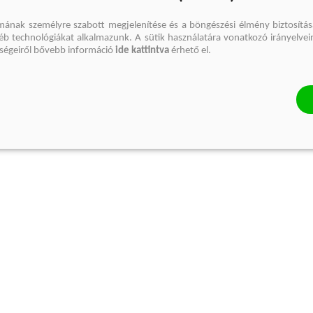
mának személyre szabott megjelenítése és a böngészési élmény biztosítás
gyéb technológiákat alkalmazunk. A sütik használatára vonatkozó irányelvei
őségeiről bővebb információ
ide kattintva
érhető el.