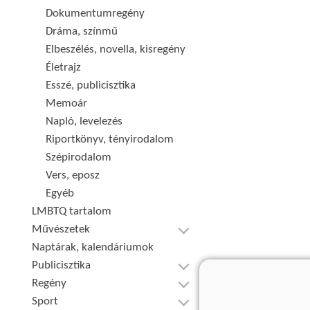
Dokumentumregény
Dráma, színmű
Elbeszélés, novella, kisregény
Életrajz
Esszé, publicisztika
Memoár
Napló, levelezés
Riportkönyv, tényirodalom
Szépirodalom
Vers, eposz
Egyéb
LMBTQ tartalom
Művészetek
Naptárak, kalendáriumok
Publicisztika
Regény
Sport