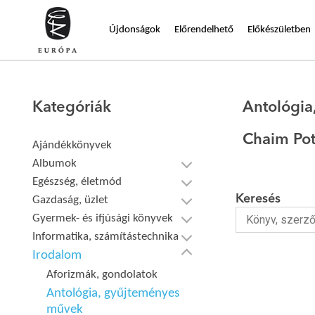
Újdonságok
Előrendelhető
Előkészületben
Kategóriák
Antológia
Chaim Po
Ajándékkönyvek
Albumok
Egészség, életmód
Keresés
Gazdaság, üzlet
Gyermek- és ifjúsági könyvek
Informatika, számítástechnika
Irodalom
Aforizmák, gondolatok
Antológia, gyűjteményes
művek