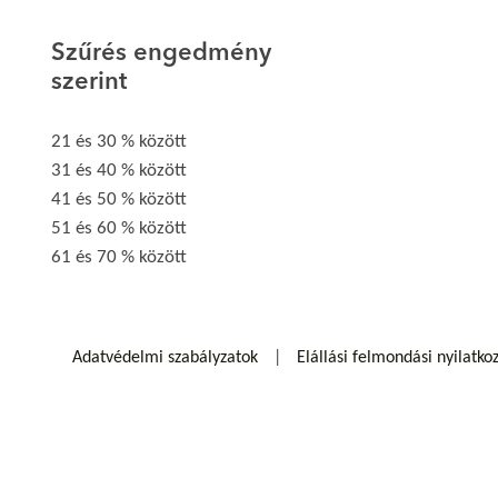
Szűrés engedmény
szerint
21 és 30 % között
31 és 40 % között
41 és 50 % között
51 és 60 % között
61 és 70 % között
Adatvédelmi szabályzatok
Elállási felmondási nyilatko