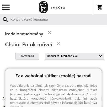
Irodalomtudomány
Chaim Potok művei
Kategóriák
Rendezés
A keresett kifejezésre nincs találat
Ez a weboldal sütiket (cookie) használ
Weboldalunk tartalmának személyre szabott megjelenítése
és a böngészési élmény biztosítása érdekében sütiket
(cookie), illetve egyéb technológiákat alkalmazunk. A sütik
használatára vonatkozó irányelveinkről, valamint azok
Adatvédelmi szabályzatok
Elállási felmondási nyilatkozat
testreszabási lehetőségeiről bővebb információ
ide kattintva