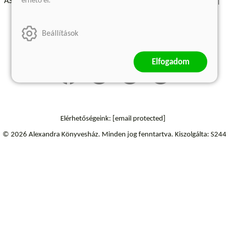
érhető el.
ÁSZF - Vásárlási feltételek
A kiadóról
Süti beállítások
Árkötött termékek
Kommentelési szabályzat
Beállítások
Szállítási információk
Elállás a szerződéstől
Elfogadom
Elérhetőségeink:
[email protected]
© 2026 Alexandra Könyvesház.
Minden jog fenntartva.
Kiszolgálta: S244