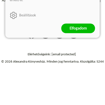
érhető el.
ÁSZF - Vásárlási feltételek
A kiadóról
Süti beállítások
Árkötött termékek
Kommentelési szabályzat
Beállítások
Szállítási információk
Elállás a szerződéstől
Elfogadom
Elérhetőségeink:
[email protected]
© 2026 Alexandra Könyvesház.
Minden jog fenntartva.
Kiszolgálta: S244