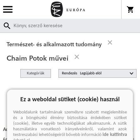
Természet- és alkalmazott tudomány
Chaim Potok művei
Kategóriák
Rendezés
A keresett kifejezésre nincs találat
Ez a weboldal sütiket (cookie) használ
Weboldalunk tartalmának személyre szabott megjelenítése
és a böngészési élmény biztosítása érdekében sütiket
(cookie), illetve egyéb technológiákat alkalmazunk. A sütik
használatára vonatkozó irányelveinkről, valamint azok
Adatvédelmi szabályzatok
Elállási felmondási nyilatkozat
testreszabási lehetőségeiről bővebb információ
ide kattintva