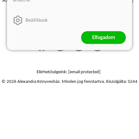
érhető el.
ÁSZF - Vásárlási feltételek
A kiadóról
Süti beállítások
Árkötött termékek
Kommentelési szabályzat
Beállítások
Szállítási információk
Elállás a szerződéstől
Elfogadom
Elérhetőségeink:
[email protected]
© 2026 Alexandra Könyvesház.
Minden jog fenntartva.
Kiszolgálta: S244