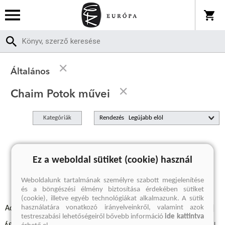
Általános
Chaim Potok művei
Kategóriák
Rendezés
A keresett kifejezésre nincs találat
Ez a weboldal sütiket (cookie) használ
Weboldalunk tartalmának személyre szabott megjelenítése
és a böngészési élmény biztosítása érdekében sütiket
(cookie), illetve egyéb technológiákat alkalmazunk. A sütik
használatára vonatkozó irányelveinkről, valamint azok
Adatvédelmi szabályzatok
Elállási felmondási nyilatkozat
testreszabási lehetőségeiről bővebb információ
ide kattintva