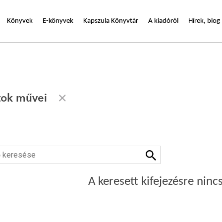
Könyvek
E-könyvek
Kapszula Könyvtár
A kiadóról
Hírek, blog
tok művei
A keresett kifejezésre nincs