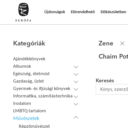
Újdonságok
Előrendelhető
Előkészületben
Kategóriák
Zene
Chaim Po
Ajándékkönyvek
Albumok
Egészség, életmód
Keresés
Gazdaság, üzlet
Gyermek- és ifjúsági könyvek
Informatika, számítástechnika
Irodalom
LMBTQ tartalom
Művészetek
Képzőművészet