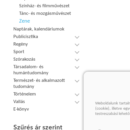
Színház- és filmművészet
Tánc- és mozgásművészet
Zene
Naptárak, kalendáriumok
Publicisztika
Regény
Sport
Szórakozás
Társadalom- és
humántudomány
Természet- és alkalmazott
tudomány
Történelem
Vallás
Weboldalunk tartal
(cookie), illetve e
E-könyv
testreszabási lehet
Szűrés ár szerint