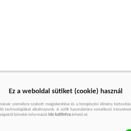
Ez a weboldal sütiket (cookie) használ
mának személyre szabott megjelenítése és a böngészési élmény biztosítás
gyéb technológiákat alkalmazunk. A sütik használatára vonatkozó irányelvei
őségeiről bővebb információ
ide kattintva
érhető el.