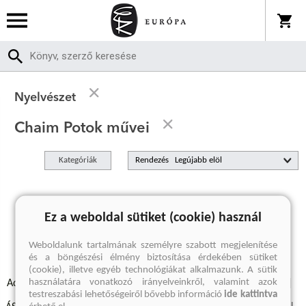
Nyelvészet
Chaim Potok művei
Kategóriák
Rendezés
A keresett kifejezésre nincs találat
Ez a weboldal sütiket (cookie) használ
Weboldalunk tartalmának személyre szabott megjelenítése
és a böngészési élmény biztosítása érdekében sütiket
(cookie), illetve egyéb technológiákat alkalmazunk. A sütik
használatára vonatkozó irányelveinkről, valamint azok
Adatvédelmi szabályzatok
Elállási felmondási nyilatkozat
testreszabási lehetőségeiről bővebb információ
ide kattintva