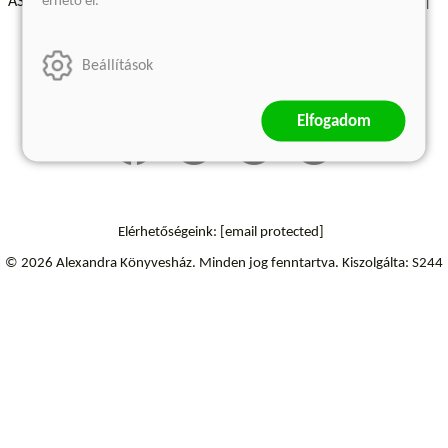
érhető el.
ÁSZF - Vásárlási feltételek
A kiadóról
Süti beállítások
Árkötött termékek
Kommentelési szabályzat
Beállítások
Szállítási információk
Elállás a szerződéstől
Elfogadom
Elérhetőségeink:
[email protected]
© 2026 Alexandra Könyvesház.
Minden jog fenntartva.
Kiszolgálta: S244