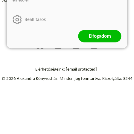
érhető el.
ÁSZF - Vásárlási feltételek
A kiadóról
Süti beállítások
Árkötött termékek
Kommentelési szabályzat
Beállítások
Szállítási információk
Elállás a szerződéstől
Elfogadom
Elérhetőségeink:
[email protected]
© 2026 Alexandra Könyvesház.
Minden jog fenntartva.
Kiszolgálta: S244