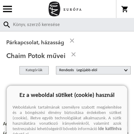
Párkapcsolat, házasság
Chaim Potok művei
Kategóriák
Rendezés
A keresett kifejezésre nincs találat
Ez a weboldal sütiket (cookie) használ
Weboldalunk tartalmának személyre szabott megjelenítése
és a böngészési élmény biztosítása érdekében sütiket
(cookie), illetve egyéb technológiákat alkalmazunk. A sütik
használatára vonatkozó irányelveinkről, valamint azok
Adatvédelmi szabályzatok
Elállási felmondási nyilatkozat
testreszabási lehetőségeiről bővebb információ
ide kattintva