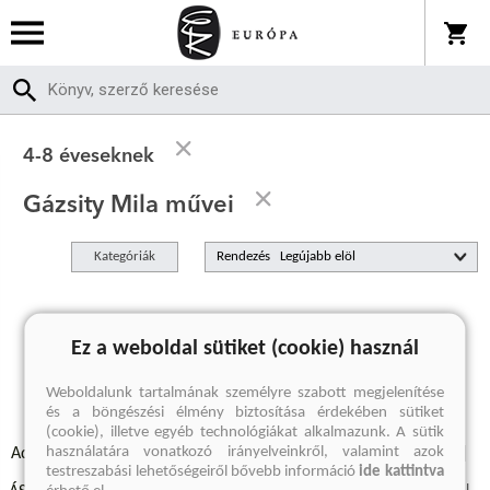
4-8 éveseknek
Gázsity Mila művei
Kategóriák
Rendezés
A keresett kifejezésre nincs találat
Ez a weboldal sütiket (cookie) használ
Weboldalunk tartalmának személyre szabott megjelenítése
és a böngészési élmény biztosítása érdekében sütiket
(cookie), illetve egyéb technológiákat alkalmazunk. A sütik
használatára vonatkozó irányelveinkről, valamint azok
Adatvédelmi szabályzatok
Elállási felmondási nyilatkozat
testreszabási lehetőségeiről bővebb információ
ide kattintva