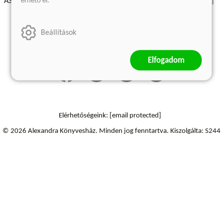
érhető el.
ÁSZF - Vásárlási feltételek
A kiadóról
Süti beállítások
Árkötött termékek
Kommentelési szabályzat
Beállítások
Szállítási információk
Elállás a szerződéstől
Elfogadom
Elérhetőségeink:
[email protected]
© 2026 Alexandra Könyvesház.
Minden jog fenntartva.
Kiszolgálta: S244