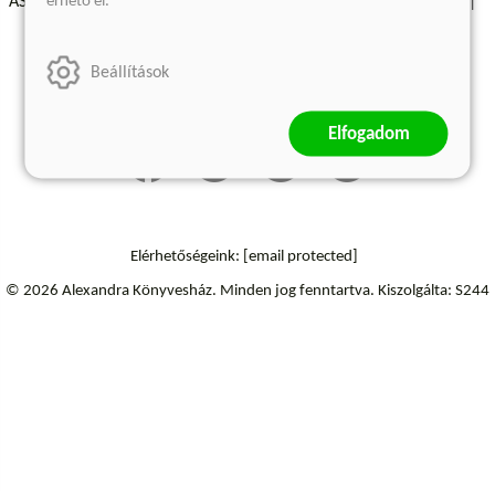
érhető el.
ÁSZF - Vásárlási feltételek
A kiadóról
Süti beállítások
Árkötött termékek
Kommentelési szabályzat
Beállítások
Szállítási információk
Elállás a szerződéstől
Elfogadom
Elérhetőségeink:
[email protected]
© 2026 Alexandra Könyvesház.
Minden jog fenntartva.
Kiszolgálta: S244