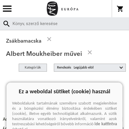
Zsákbamacska
Albert Moukheiber művei
Kategóriák
Rendezés
A keresett kifejezésre nincs találat
Ez a weboldal sütiket (cookie) használ
Weboldalunk tartalmának személyre szabott megjelenítése
és a böngészési élmény biztosítása érdekében sütiket
(cookie), illetve egyéb technológiákat alkalmazunk. A sütik
használatára vonatkozó irányelveinkről, valamint azok
Adatvédelmi szabályzatok
Elállási felmondási nyilatkozat
testreszabási lehetőségeiről bővebb információ
ide kattintva