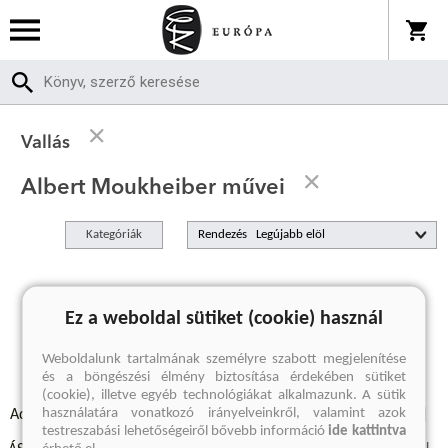
Vallás
Albert Moukheiber művei
Kategóriák
Rendezés
A keresett kifejezésre nincs találat
Ez a weboldal sütiket (cookie) használ
Weboldalunk tartalmának személyre szabott megjelenítése
és a böngészési élmény biztosítása érdekében sütiket
(cookie), illetve egyéb technológiákat alkalmazunk. A sütik
használatára vonatkozó irányelveinkről, valamint azok
Adatvédelmi szabályzatok
Elállási felmondási nyilatkozat
testreszabási lehetőségeiről bővebb információ
ide kattintva