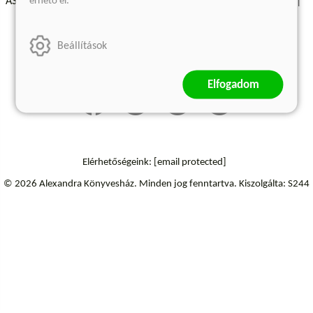
érhető el.
ÁSZF - Vásárlási feltételek
A kiadóról
Süti beállítások
Árkötött termékek
Kommentelési szabályzat
Beállítások
Szállítási információk
Elfogadom
Elérhetőségeink:
[email protected]
© 2026 Alexandra Könyvesház.
Minden jog fenntartva.
Kiszolgálta: S244