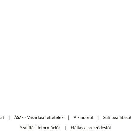
zat
ÁSZF - Vásárlási feltételek
A kiadóról
Süti beállításo
Szállítási információk
Elállás a szerződéstől