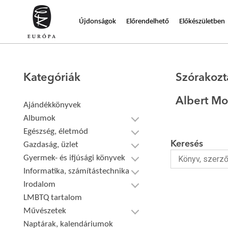
Újdonságok
Előrendelhető
Előkészületben
Kategóriák
Szórakozt
Albert M
Ajándékkönyvek
Albumok
Egészség, életmód
Keresés
Gazdaság, üzlet
Gyermek- és ifjúsági könyvek
Informatika, számítástechnika
Irodalom
LMBTQ tartalom
Művészetek
Naptárak, kalendáriumok