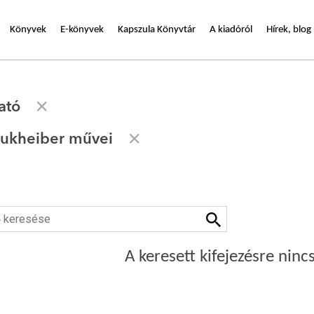
Könyvek
E-könyvek
Kapszula Könyvtár
A kiadóról
Hírek, blog
ató
oukheiber művei
A keresett kifejezésre nincs