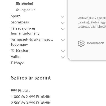
Történelmi
Young adult
Sport
Weboldalunk tartal
Szórakozás
(cookie), illetve e
testreszabási lehet
Társadalom- és
humántudomány
Természet- és alkalmazott
Beállítások
tudomány
Történelem
Vallás
E-könyv
Szűrés ár szerint
999 Ft alatt
1 000 és 2 499 Ft között
2 500 és 3 999 Ft között