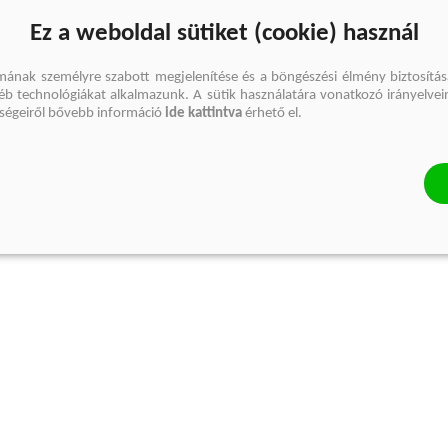
Ez a weboldal sütiket (cookie) használ
mának személyre szabott megjelenítése és a böngészési élmény biztosítás
gyéb technológiákat alkalmazunk. A sütik használatára vonatkozó irányelvei
őségeiről bővebb információ
ide kattintva
érhető el.