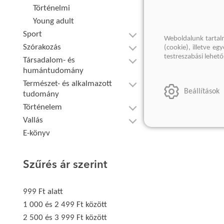
Történelmi
Young adult
Sport
Weboldalunk tartal
Szórakozás
(cookie), illetve e
testreszabási lehet
Társadalom- és
humántudomány
Természet- és alkalmazott
Beállítások
tudomány
Történelem
Vallás
E-könyv
Szűrés ár szerint
999 Ft alatt
1 000 és 2 499 Ft között
2 500 és 3 999 Ft között