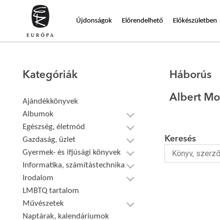
Újdonságok
Előrendelhető
Előkészületben
Kategóriák
Háborús
Albert M
Ajándékkönyvek
Albumok
Egészség, életmód
Keresés
Gazdaság, üzlet
Gyermek- és ifjúsági könyvek
Informatika, számítástechnika
Irodalom
LMBTQ tartalom
Művészetek
Naptárak, kalendáriumok