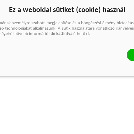
Ez a weboldal sütiket (cookie) használ
mának személyre szabott megjelenítése és a böngészési élmény biztosítás
gyéb technológiákat alkalmazunk. A sütik használatára vonatkozó irányelvei
őségeiről bővebb információ
ide kattintva
érhető el.