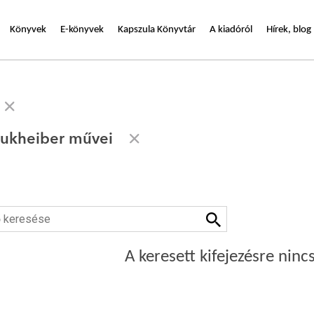
Könyvek
E-könyvek
Kapszula Könyvtár
A kiadóról
Hírek, blog
oukheiber művei
A keresett kifejezésre nincs