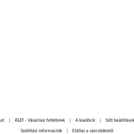
zat
ÁSZF - Vásárlási feltételek
A kiadóról
Süti beállításo
Szállítási információk
Elállás a szerződéstől