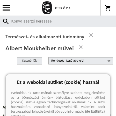
Természet- és alkalmazott tudomány
Albert Moukheiber művei
Kategóriák
Rendezés
A keresett kifejezésre nincs találat
Ez a weboldal sütiket (cookie) használ
Weboldalunk tartalmának személyre szabott megjelenítése
és a böngészési élmény biztosítása érdekében sütiket
(cookie), illetve egyéb technológiákat alkalmazunk. A sütik
használatára vonatkozó irányelveinkről, valamint azok
Adatvédelmi szabályzatok
Elállási felmondási nyilatkozat
testreszabási lehetőségeiről bővebb információ
ide kattintva