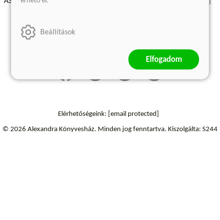
érhető el.
ÁSZF - Vásárlási feltételek
A kiadóról
Süti beállítások
Árkötött termékek
Kommentelési szabályzat
Beállítások
Szállítási információk
Elállás a szerződéstől
Elfogadom
Elérhetőségeink:
[email protected]
© 2026 Alexandra Könyvesház.
Minden jog fenntartva.
Kiszolgálta: S244