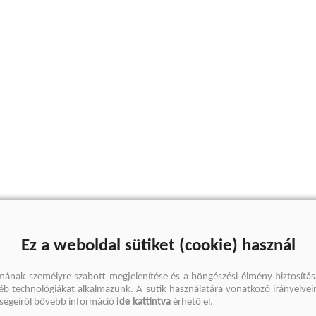
Ez a weboldal sütiket (cookie) használ
mának személyre szabott megjelenítése és a böngészési élmény biztosítás
gyéb technológiákat alkalmazunk. A sütik használatára vonatkozó irányelvei
őségeiről bővebb információ
ide kattintva
érhető el.