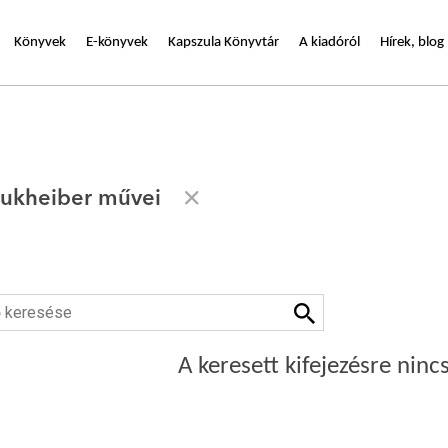
Könyvek
E-könyvek
Kapszula Könyvtár
A kiadóról
Hírek, blog
oukheiber művei
A keresett kifejezésre nincs