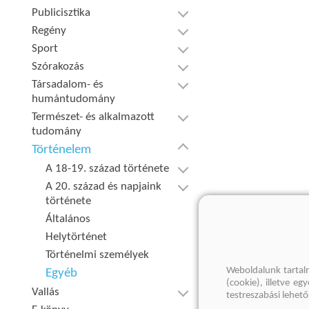
Publicisztika
Regény
Sport
Szórakozás
Társadalom- és
humántudomány
Természet- és alkalmazott
tudomány
Történelem
A 18-19. század története
A 20. század és napjaink
története
Általános
Helytörténet
Történelmi személyek
Weboldalunk tartal
Egyéb
(cookie), illetve e
Vallás
testreszabási lehet