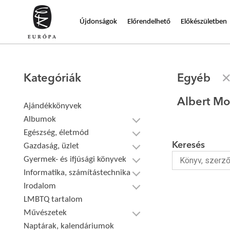
Újdonságok
Előrendelhető
Előkészületben
Kategóriák
Egyéb
Albert M
Ajándékkönyvek
Albumok
Egészség, életmód
Keresés
Gazdaság, üzlet
Gyermek- és ifjúsági könyvek
Informatika, számítástechnika
Irodalom
LMBTQ tartalom
Művészetek
Naptárak, kalendáriumok