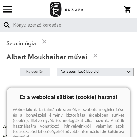
Szociológia
Albert Moukheiber művei
Kategóriák
Rendezés
A keresett kifejezésre nincs találat
Ez a weboldal sütiket (cookie) használ
Weboldalunk tartalmának személyre szabott megjelenítése
és a böngészési élmény biztosítása érdekében sütiket
(cookie), illetve egyéb technológiákat alkalmazunk. A sütik
használatára vonatkozó irányelveinkről, valamint azok
Adatvédelmi szabályzatok
Elállási felmondási nyilatkozat
testreszabási lehetőségeiről bővebb információ
ide kattintva