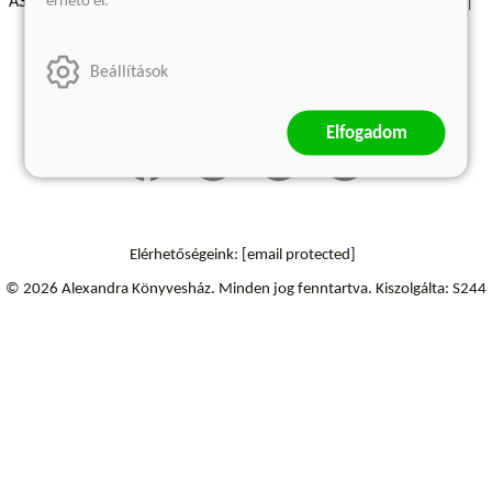
érhető el.
ÁSZF - Vásárlási feltételek
A kiadóról
Süti beállítások
Árkötött termékek
Kommentelési szabályzat
Beállítások
Szállítási információk
Elállás a szerződéstől
Elfogadom
Elérhetőségeink:
[email protected]
© 2026 Alexandra Könyvesház.
Minden jog fenntartva.
Kiszolgálta: S244