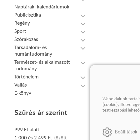
Naptárak, kalendáriumok
Publicisztika
Regény
Sport
Szórakozás
Társadalom- és
humántudomány
Természet- és alkalmazott
tudomány
Történelem
Vallás
E-könyv
Weboldalunk tartal
(cookie), illetve e
testreszabási lehet
Szűrés ár szerint
999 Ft alatt
Beállítások
1 000 és 2 499 Ft között