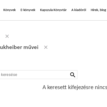
Könyvek
E-könyvek
Kapszula Könyvtár
A kiadóról
Hírek, blog
oukheiber művei
A keresett kifejezésre nincs