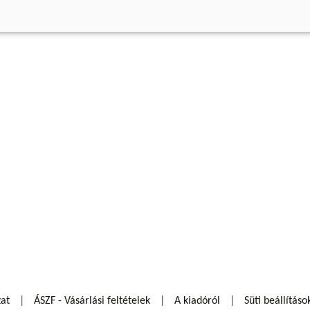
zat
ÁSZF - Vásárlási feltételek
A kiadóról
Süti beállításo