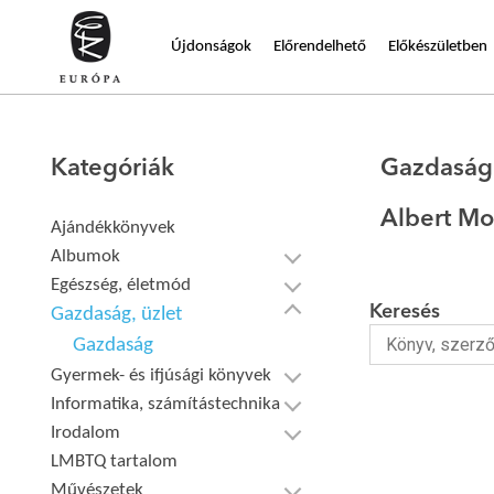
Újdonságok
Előrendelhető
Előkészületben
Kategóriák
Gazdaság
Albert M
Ajándékkönyvek
Albumok
Egészség, életmód
Keresés
Gazdaság, üzlet
Gazdaság
Gyermek- és ifjúsági könyvek
Informatika, számítástechnika
Irodalom
LMBTQ tartalom
Művészetek