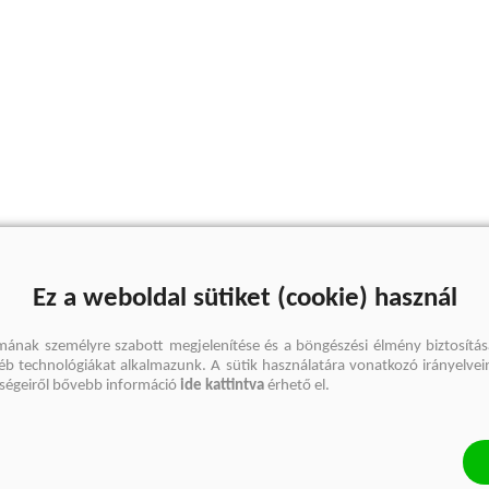
Ez a weboldal sütiket (cookie) használ
mának személyre szabott megjelenítése és a böngészési élmény biztosítás
gyéb technológiákat alkalmazunk. A sütik használatára vonatkozó irányelvei
őségeiről bővebb információ
ide kattintva
érhető el.