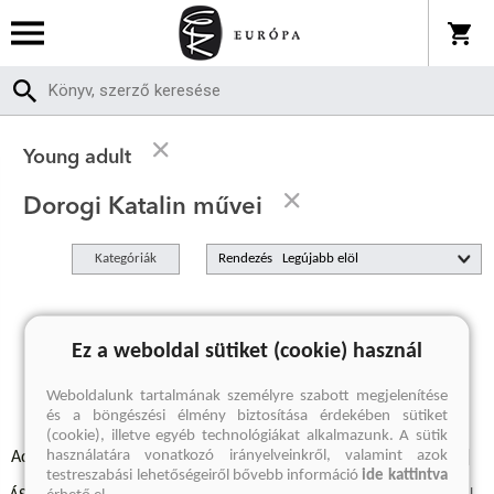
Young adult
Dorogi Katalin művei
Kategóriák
Rendezés
A keresett kifejezésre nincs találat
Ez a weboldal sütiket (cookie) használ
Weboldalunk tartalmának személyre szabott megjelenítése
és a böngészési élmény biztosítása érdekében sütiket
(cookie), illetve egyéb technológiákat alkalmazunk. A sütik
használatára vonatkozó irányelveinkről, valamint azok
Adatvédelmi szabályzatok
Elállási felmondási nyilatkozat
testreszabási lehetőségeiről bővebb információ
ide kattintva