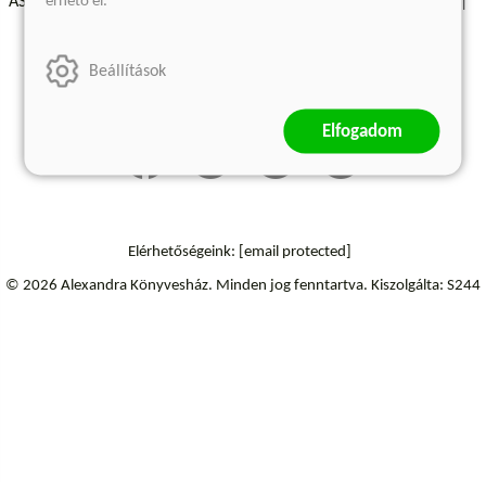
érhető el.
ÁSZF - Vásárlási feltételek
A kiadóról
Süti beállítások
Árkötött termékek
Kommentelési szabályzat
Beállítások
Szállítási információk
Elállás a szerződéstől
Elfogadom
Elérhetőségeink:
[email protected]
© 2026 Alexandra Könyvesház.
Minden jog fenntartva.
Kiszolgálta: S244