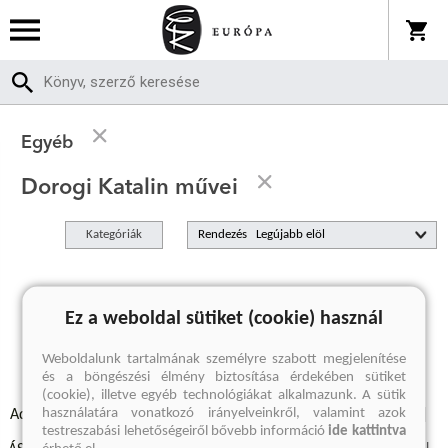
Egyéb
Dorogi Katalin művei
Kategóriák
Rendezés
A keresett kifejezésre nincs találat
Ez a weboldal sütiket (cookie) használ
Weboldalunk tartalmának személyre szabott megjelenítése
és a böngészési élmény biztosítása érdekében sütiket
(cookie), illetve egyéb technológiákat alkalmazunk. A sütik
használatára vonatkozó irányelveinkről, valamint azok
Adatvédelmi szabályzatok
Elállási felmondási nyilatkozat
testreszabási lehetőségeiről bővebb információ
ide kattintva