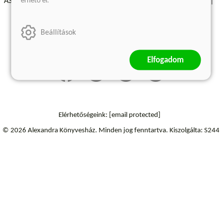
érhető el.
ÁSZF - Vásárlási feltételek
A kiadóról
Süti beállítások
Árkötött termékek
Kommentelési szabályzat
Beállítások
Szállítási információk
Elállás a szerződéstől
Elfogadom
Elérhetőségeink:
[email protected]
© 2026 Alexandra Könyvesház.
Minden jog fenntartva.
Kiszolgálta: S244