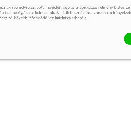
mának személyre szabott megjelenítése és a böngészési élmény biztosítás
gyéb technológiákat alkalmazunk. A sütik használatára vonatkozó irányelvei
őségeiről bővebb információ
ide kattintva
érhető el.