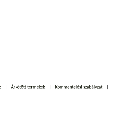
k
Árkötött termékek
Kommentelési szabályzat