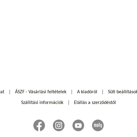
zat
ÁSZF - Vásárlási feltételek
A kiadóról
Süti beállításo
Szállítási információk
Elállás a szerződéstől