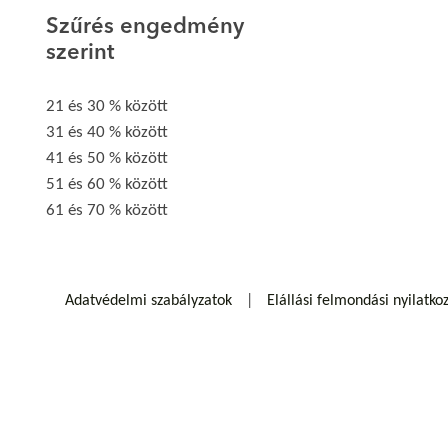
Szűrés engedmény
szerint
21 és 30 % között
31 és 40 % között
41 és 50 % között
51 és 60 % között
61 és 70 % között
Adatvédelmi szabályzatok
Elállási felmondási nyilatko