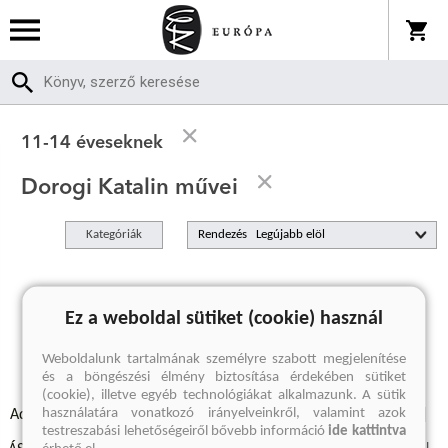
11-14 éveseknek
Dorogi Katalin művei
Kategóriák
Rendezés
A keresett kifejezésre nincs találat
Ez a weboldal sütiket (cookie) használ
Weboldalunk tartalmának személyre szabott megjelenítése
és a böngészési élmény biztosítása érdekében sütiket
(cookie), illetve egyéb technológiákat alkalmazunk. A sütik
használatára vonatkozó irányelveinkről, valamint azok
Adatvédelmi szabályzatok
Elállási felmondási nyilatkozat
testreszabási lehetőségeiről bővebb információ
ide kattintva