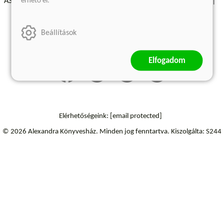
érhető el.
ÁSZF - Vásárlási feltételek
A kiadóról
Süti beállítások
Árkötött termékek
Kommentelési szabályzat
Beállítások
Szállítási információk
Elállás a szerződéstől
Elfogadom
Elérhetőségeink:
[email protected]
© 2026 Alexandra Könyvesház.
Minden jog fenntartva.
Kiszolgálta: S244