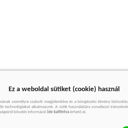
Ez a weboldal sütiket (cookie) használ
mának személyre szabott megjelenítése és a böngészési élmény biztosítás
gyéb technológiákat alkalmazunk. A sütik használatára vonatkozó irányelvei
őségeiről bővebb információ
ide kattintva
érhető el.