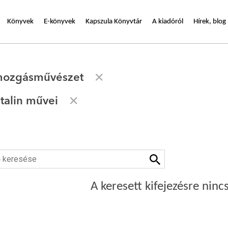
Könyvek
E-könyvek
Kapszula Könyvtár
A kiadóról
Hírek, blog
 mozgásművészet
talin művei
A keresett kifejezésre nincs