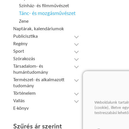
Színház- és filmművészet
Tánc- és mozgásművészet
Zene
Naptárak, kalendáriumok
Publicisztika
Regény
Sport
Szórakozás
Társadalom- és
humántudomány
Természet- és alkalmazott
tudomány
Történelem
Vallás
Weboldalunk tartal
(cookie), illetve e
E-könyv
testreszabási lehet
Szűrés ár szerint