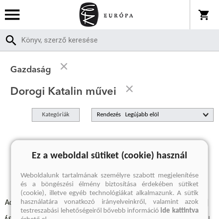
Gazdaság
Dorogi Katalin művei
Kategóriák
Rendezés
A keresett kifejezésre nincs találat
Ez a weboldal sütiket (cookie) használ
Weboldalunk tartalmának személyre szabott megjelenítése
és a böngészési élmény biztosítása érdekében sütiket
(cookie), illetve egyéb technológiákat alkalmazunk. A sütik
használatára vonatkozó irányelveinkről, valamint azok
Adatvédelmi szabályzatok
Elállási felmondási nyilatkozat
testreszabási lehetőségeiről bővebb információ
ide kattintva