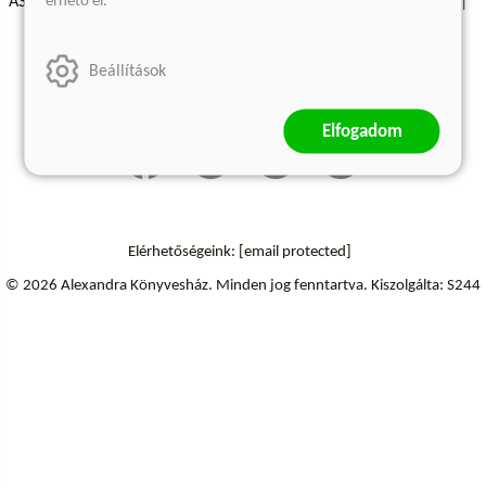
érhető el.
ÁSZF - Vásárlási feltételek
A kiadóról
Süti beállítások
Árkötött termékek
Kommentelési szabályzat
Beállítások
Szállítási információk
Elállás a szerződéstől
Elfogadom
Elérhetőségeink:
[email protected]
© 2026 Alexandra Könyvesház.
Minden jog fenntartva.
Kiszolgálta: S244