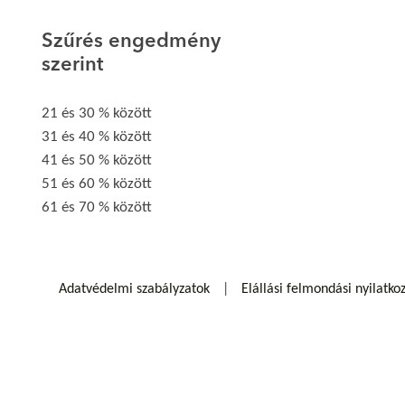
Szűrés engedmény
szerint
21 és 30 % között
31 és 40 % között
41 és 50 % között
51 és 60 % között
61 és 70 % között
Adatvédelmi szabályzatok
Elállási felmondási nyilatko