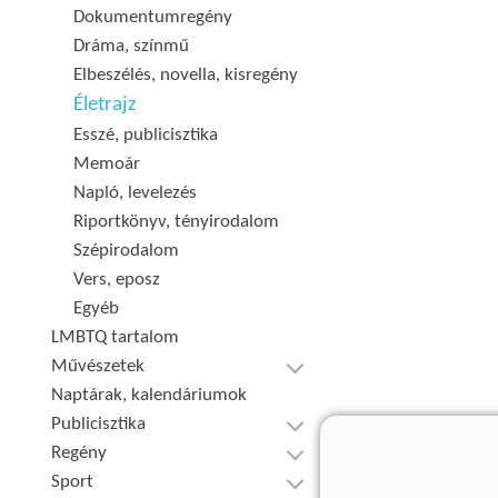
Dokumentumregény
Dráma, színmű
Elbeszélés, novella, kisregény
Életrajz
Esszé, publicisztika
Memoár
Napló, levelezés
Riportkönyv, tényirodalom
Szépirodalom
Vers, eposz
Egyéb
LMBTQ tartalom
Művészetek
Naptárak, kalendáriumok
Publicisztika
Regény
Sport