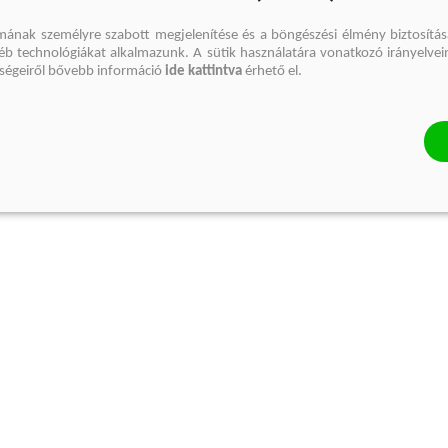
mának személyre szabott megjelenítése és a böngészési élmény biztosítás
gyéb technológiákat alkalmazunk. A sütik használatára vonatkozó irányelvei
őségeiről bővebb információ
ide kattintva
érhető el.