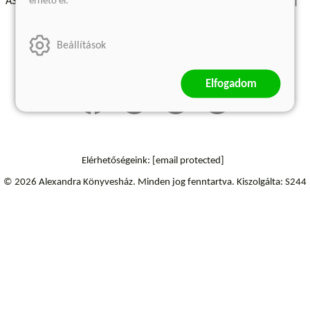
érhető el.
ÁSZF - Vásárlási feltételek
A kiadóról
Süti beállítások
Árkötött termékek
Kommentelési szabályzat
Beállítások
Szállítási információk
Elállás a szerződéstől
Elfogadom
Elérhetőségeink:
[email protected]
© 2026 Alexandra Könyvesház.
Minden jog fenntartva.
Kiszolgálta: S244