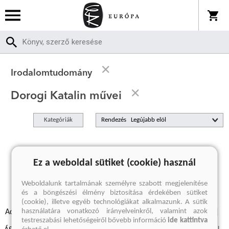
Irodalomtudomány
Dorogi Katalin művei
Kategóriák
Rendezés
A keresett kifejezésre nincs találat
Ez a weboldal sütiket (cookie) használ
Weboldalunk tartalmának személyre szabott megjelenítése
és a böngészési élmény biztosítása érdekében sütiket
(cookie), illetve egyéb technológiákat alkalmazunk. A sütik
használatára vonatkozó irányelveinkről, valamint azok
Adatvédelmi szabályzatok
Elállási felmondási nyilatkozat
testreszabási lehetőségeiről bővebb információ
ide kattintva