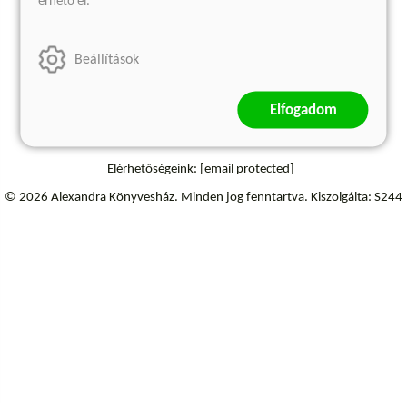
érhető el.
Szállítási információk
Elállás a szerződéstől
Beállítások
Elfogadom
Elérhetőségeink:
[email protected]
© 2026 Alexandra Könyvesház.
Minden jog fenntartva.
Kiszolgálta: S244