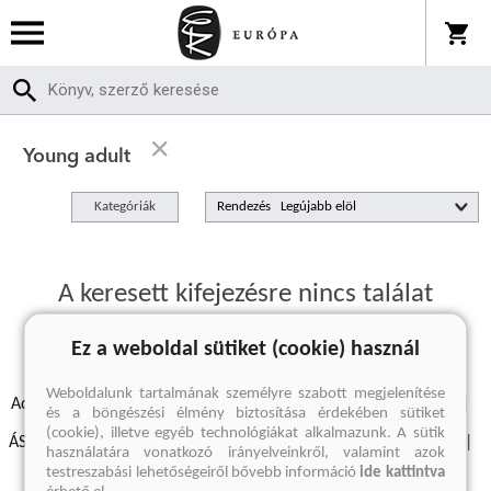
Young adult
Kategóriák
Rendezés
A keresett kifejezésre nincs találat
Ez a weboldal sütiket (cookie) használ
Weboldalunk tartalmának személyre szabott megjelenítése
Adatvédelmi szabályzatok
Elállási felmondási nyilatkozat
és a böngészési élmény biztosítása érdekében sütiket
(cookie), illetve egyéb technológiákat alkalmazunk. A sütik
ÁSZF - Vásárlási feltételek
A kiadóról
Süti beállítások
használatára vonatkozó irányelveinkről, valamint azok
testreszabási lehetőségeiről bővebb információ
ide kattintva
Árkötött termékek
Kommentelési szabályzat