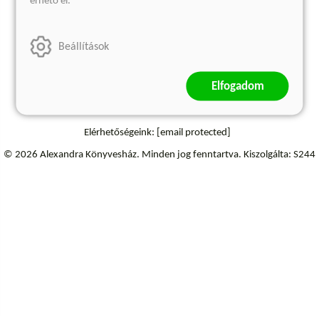
érhető el.
Szállítási információk
Elállás a szerződéstől
Beállítások
Elfogadom
Elérhetőségeink:
[email protected]
© 2026 Alexandra Könyvesház.
Minden jog fenntartva.
Kiszolgálta: S244