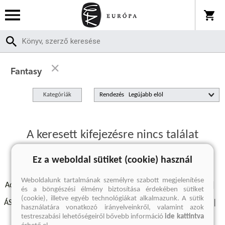
Fantasy
Kategóriák
Rendezés
A keresett kifejezésre nincs találat
Ez a weboldal sütiket (cookie) használ
Weboldalunk tartalmának személyre szabott megjelenítése
Adatvédelmi szabályzatok
Elállási felmondási nyilatkozat
és a böngészési élmény biztosítása érdekében sütiket
(cookie), illetve egyéb technológiákat alkalmazunk. A sütik
ÁSZF - Vásárlási feltételek
A kiadóról
Süti beállítások
használatára vonatkozó irányelveinkről, valamint azok
testreszabási lehetőségeiről bővebb információ
ide kattintva
Árkötött termékek
Kommentelési szabályzat