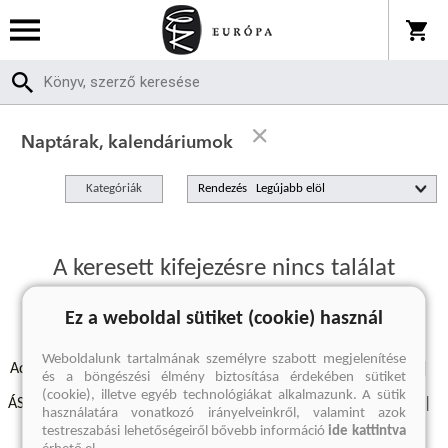
Naptárak, kalendáriumok
Kategóriák
Rendezés
A keresett kifejezésre nincs találat
Ez a weboldal sütiket (cookie) használ
Weboldalunk tartalmának személyre szabott megjelenítése
Adatvédelmi szabályzatok
Elállási felmondási nyilatkozat
és a böngészési élmény biztosítása érdekében sütiket
(cookie), illetve egyéb technológiákat alkalmazunk. A sütik
ÁSZF - Vásárlási feltételek
A kiadóról
Süti beállítások
használatára vonatkozó irányelveinkről, valamint azok
testreszabási lehetőségeiről bővebb információ
ide kattintva
Árkötött termékek
Kommentelési szabályzat