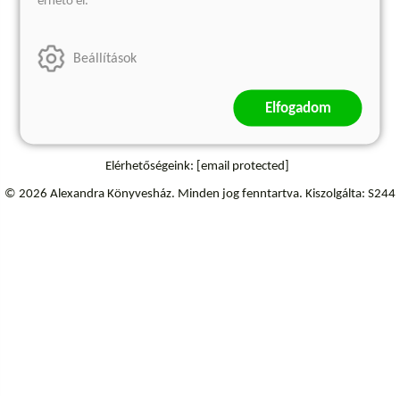
érhető el.
Szállítási információk
Elállás a szerződéstől
Beállítások
Elfogadom
Elérhetőségeink:
[email protected]
© 2026 Alexandra Könyvesház.
Minden jog fenntartva.
Kiszolgálta: S244