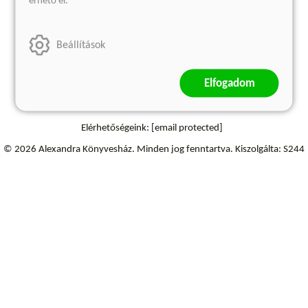
érhető el.
Szállítási információk
Elállás a szerződéstől
Beállítások
Elfogadom
Elérhetőségeink:
[email protected]
© 2026 Alexandra Könyvesház.
Minden jog fenntartva.
Kiszolgálta: S244