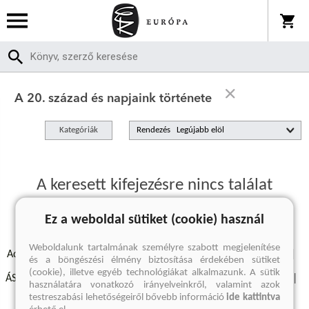
A 20. század és napjaink története
Kategóriák
Rendezés
A keresett kifejezésre nincs találat
Ez a weboldal sütiket (cookie) használ
Weboldalunk tartalmának személyre szabott megjelenítése
Adatvédelmi szabályzatok
Elállási felmondási nyilatkozat
és a böngészési élmény biztosítása érdekében sütiket
(cookie), illetve egyéb technológiákat alkalmazunk. A sütik
ÁSZF - Vásárlási feltételek
A kiadóról
Süti beállítások
használatára vonatkozó irányelveinkről, valamint azok
testreszabási lehetőségeiről bővebb információ
ide kattintva
Árkötött termékek
Kommentelési szabályzat