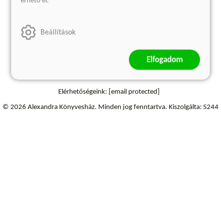
érhető el.
Szállítási információk
Beállítások
Elfogadom
Elérhetőségeink:
[email protected]
© 2026 Alexandra Könyvesház.
Minden jog fenntartva.
Kiszolgálta: S244