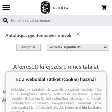
Antológia, gyűjteményes művek
Kategóriák
Rendezés
A keresett kifejezésre nincs találat
Ez a weboldal sütiket (cookie) használ
Weboldalunk tartalmának személyre szabott megjelenítése
Adatvédelmi szabályzatok
Elállási felmondási nyilatkozat
és a böngészési élmény biztosítása érdekében sütiket
(cookie), illetve egyéb technológiákat alkalmazunk. A sütik
ÁSZF - Vásárlási feltételek
A kiadóról
Süti beállítások
használatára vonatkozó irányelveinkről, valamint azok
testreszabási lehetőségeiről bővebb információ
ide kattintva
Árkötött termékek
Kommentelési szabályzat