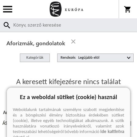
Aforizmák, gondolatok
Kategóriák
Rendezés
A keresett kifejezésre nincs találat
Ez a weboldal sütiket (cookie) használ
Weboldalunk tartalmának személyre szabott megjelenítése
Adatvédelmi szabályzatok
Elállási felmondási nyilatkozat
és a böngészési élmény biztosítása érdekében sütiket
(cookie), illetve egyéb technológiákat alkalmazunk. A sütik
ÁSZF - Vásárlási feltételek
A kiadóról
Süti beállítások
használatára vonatkozó irányelveinkről, valamint azok
testreszabási lehetőségeiről bővebb információ
ide kattintva
Árkötött termékek
Kommentelési szabályzat