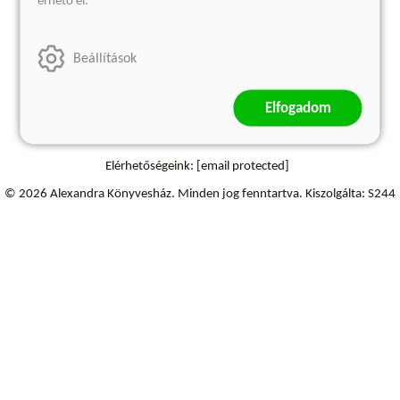
érhető el.
Szállítási információk
Elállás a szerződéstől
Beállítások
Elfogadom
Elérhetőségeink:
[email protected]
© 2026 Alexandra Könyvesház.
Minden jog fenntartva.
Kiszolgálta: S244