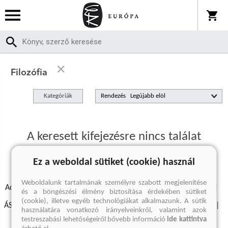
Filozófia
Kategóriák
Rendezés
A keresett kifejezésre nincs találat
Ez a weboldal sütiket (cookie) használ
Weboldalunk tartalmának személyre szabott megjelenítése
Adatvédelmi szabályzatok
Elállási felmondási nyilatkozat
és a böngészési élmény biztosítása érdekében sütiket
(cookie), illetve egyéb technológiákat alkalmazunk. A sütik
ÁSZF - Vásárlási feltételek
A kiadóról
Süti beállítások
használatára vonatkozó irányelveinkről, valamint azok
testreszabási lehetőségeiről bővebb információ
ide kattintva
Árkötött termékek
Kommentelési szabályzat