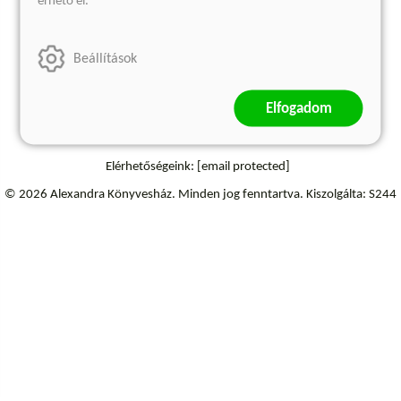
érhető el.
Szállítási információk
Elállás a szerződéstől
Beállítások
Elfogadom
Elérhetőségeink:
[email protected]
© 2026 Alexandra Könyvesház.
Minden jog fenntartva.
Kiszolgálta: S244