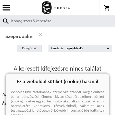
Szépirodalmi
Kategóriák
Rendezés
A keresett kifejezésre nincs találat
Ez a weboldal sütiket (cookie) használ
Weboldalunk tartalmának személyre szabott megjelenítése
Adatvédelmi szabályzatok
Elállási felmondási nyilatkozat
és a böngészési élmény biztosítása érdekében sütiket
(cookie), illetve egyéb technológiákat alkalmazunk. A sütik
ÁSZF - Vásárlási feltételek
A kiadóról
Süti beállítások
használatára vonatkozó irányelveinkről, valamint azok
testreszabási lehetőségeiről bővebb információ
ide kattintva
Árkötött termékek
Kommentelési szabályzat