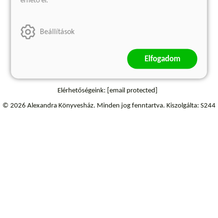
érhető el.
Szállítási információk
Elállás a szerződéstől
Beállítások
Elfogadom
Elérhetőségeink:
[email protected]
© 2026 Alexandra Könyvesház.
Minden jog fenntartva.
Kiszolgálta: S244