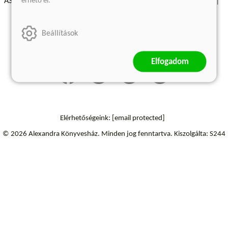
érhető el.
ÁSZF - Vásárlási feltételek
A kiadóról
Süti beállítások
Árkötött termékek
Kommentelési szabályzat
Beállítások
Szállítási információk
Elállás a szerződéstől
Elfogadom
Elérhetőségeink:
[email protected]
© 2026 Alexandra Könyvesház.
Minden jog fenntartva.
Kiszolgálta: S244