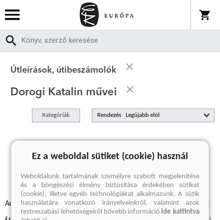
Útleírások, útibeszámolók
Dorogi Katalin művei
Kategóriák
Rendezés
A keresett kifejezésre nincs találat
Ez a weboldal sütiket (cookie) használ
Weboldalunk tartalmának személyre szabott megjelenítése
és a böngészési élmény biztosítása érdekében sütiket
(cookie), illetve egyéb technológiákat alkalmazunk. A sütik
használatára vonatkozó irányelveinkről, valamint azok
Adatvédelmi szabályzatok
Elállási felmondási nyilatkozat
testreszabási lehetőségeiről bővebb információ
ide kattintva