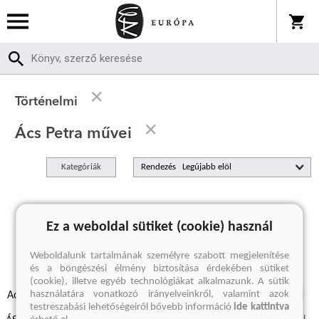
Történelmi
Ács Petra művei
Kategóriák
Rendezés
A keresett kifejezésre nincs találat
Ez a weboldal sütiket (cookie) használ
Weboldalunk tartalmának személyre szabott megjelenítése
és a böngészési élmény biztosítása érdekében sütiket
(cookie), illetve egyéb technológiákat alkalmazunk. A sütik
használatára vonatkozó irányelveinkről, valamint azok
Adatvédelmi szabályzatok
Elállási felmondási nyilatkozat
testreszabási lehetőségeiről bővebb információ
ide kattintva