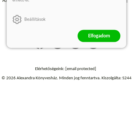
érhető el.
ÁSZF - Vásárlási feltételek
A kiadóról
Süti beállítások
Árkötött termékek
Kommentelési szabályzat
Beállítások
Szállítási információk
Elállás a szerződéstől
Elfogadom
Elérhetőségeink:
[email protected]
© 2026 Alexandra Könyvesház.
Minden jog fenntartva.
Kiszolgálta: S244