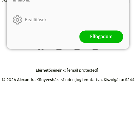
érhető el.
ÁSZF - Vásárlási feltételek
A kiadóról
Süti beállítások
Árkötött termékek
Kommentelési szabályzat
Beállítások
Szállítási információk
Elállás a szerződéstől
Elfogadom
Elérhetőségeink:
[email protected]
© 2026 Alexandra Könyvesház.
Minden jog fenntartva.
Kiszolgálta: S244