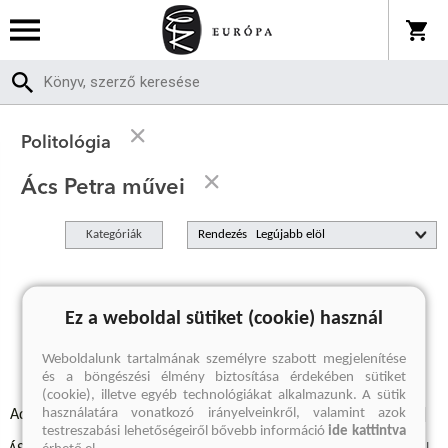
Politológia
Ács Petra művei
Kategóriák
Rendezés
A keresett kifejezésre nincs találat
Ez a weboldal sütiket (cookie) használ
Weboldalunk tartalmának személyre szabott megjelenítése
és a böngészési élmény biztosítása érdekében sütiket
(cookie), illetve egyéb technológiákat alkalmazunk. A sütik
használatára vonatkozó irányelveinkről, valamint azok
Adatvédelmi szabályzatok
Elállási felmondási nyilatkozat
testreszabási lehetőségeiről bővebb információ
ide kattintva