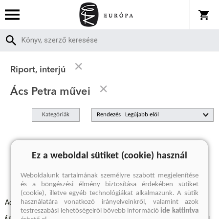
Riport, interjú
Ács Petra művei
Kategóriák
Rendezés
A keresett kifejezésre nincs találat
Ez a weboldal sütiket (cookie) használ
Weboldalunk tartalmának személyre szabott megjelenítése
és a böngészési élmény biztosítása érdekében sütiket
(cookie), illetve egyéb technológiákat alkalmazunk. A sütik
használatára vonatkozó irányelveinkről, valamint azok
Adatvédelmi szabályzatok
Elállási felmondási nyilatkozat
testreszabási lehetőségeiről bővebb információ
ide kattintva