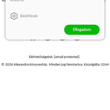
érhető el.
ÁSZF - Vásárlási feltételek
A kiadóról
Süti beállítások
Árkötött termékek
Kommentelési szabályzat
Beállítások
Szállítási információk
Elállás a szerződéstől
Elfogadom
Elérhetőségeink:
[email protected]
© 2026 Alexandra Könyvesház.
Minden jog fenntartva.
Kiszolgálta: S244