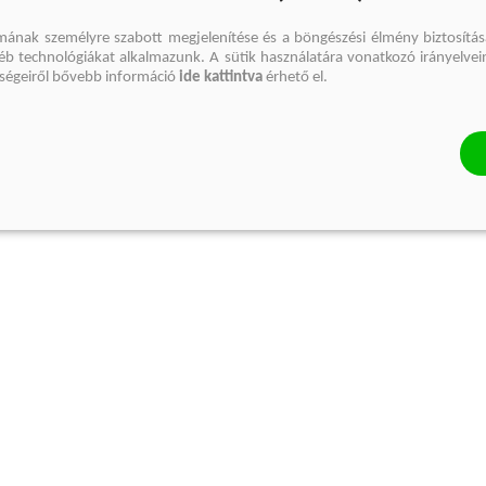
mának személyre szabott megjelenítése és a böngészési élmény biztosítás
gyéb technológiákat alkalmazunk. A sütik használatára vonatkozó irányelvei
őségeiről bővebb információ
ide kattintva
érhető el.