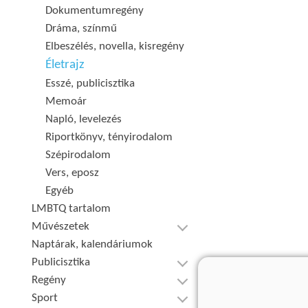
Dokumentumregény
Dráma, színmű
Elbeszélés, novella, kisregény
Életrajz
Esszé, publicisztika
Memoár
Napló, levelezés
Riportkönyv, tényirodalom
Szépirodalom
Vers, eposz
Egyéb
LMBTQ tartalom
Művészetek
Naptárak, kalendáriumok
Publicisztika
Regény
Sport