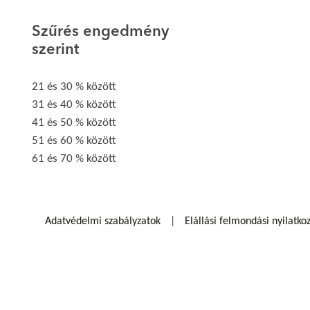
Szűrés engedmény
szerint
21 és 30 % között
31 és 40 % között
41 és 50 % között
51 és 60 % között
61 és 70 % között
Adatvédelmi szabályzatok
Elállási felmondási nyilatko