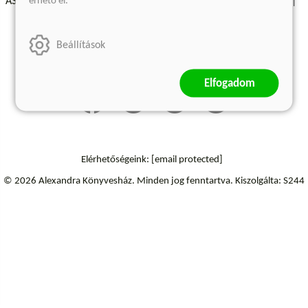
érhető el.
ÁSZF - Vásárlási feltételek
A kiadóról
Süti beállítások
Árkötött termékek
Kommentelési szabályzat
Beállítások
Szállítási információk
Elállás a szerződéstől
Elfogadom
Elérhetőségeink:
[email protected]
© 2026 Alexandra Könyvesház.
Minden jog fenntartva.
Kiszolgálta: S244