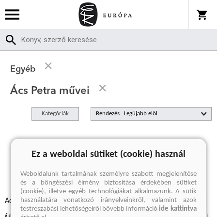
Egyéb
Ács Petra művei
Kategóriák
Rendezés
A keresett kifejezésre nincs találat
Ez a weboldal sütiket (cookie) használ
Weboldalunk tartalmának személyre szabott megjelenítése
és a böngészési élmény biztosítása érdekében sütiket
(cookie), illetve egyéb technológiákat alkalmazunk. A sütik
használatára vonatkozó irányelveinkről, valamint azok
Adatvédelmi szabályzatok
Elállási felmondási nyilatkozat
testreszabási lehetőségeiről bővebb információ
ide kattintva