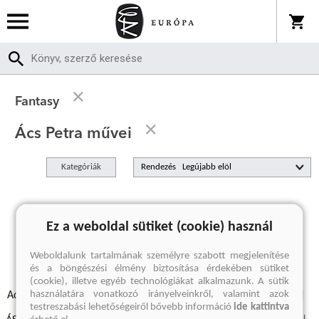
Fantasy
Ács Petra művei
Kategóriák
Rendezés
A keresett kifejezésre nincs találat
Ez a weboldal sütiket (cookie) használ
Weboldalunk tartalmának személyre szabott megjelenítése
és a böngészési élmény biztosítása érdekében sütiket
(cookie), illetve egyéb technológiákat alkalmazunk. A sütik
használatára vonatkozó irányelveinkről, valamint azok
Adatvédelmi szabályzatok
Elállási felmondási nyilatkozat
testreszabási lehetőségeiről bővebb információ
ide kattintva