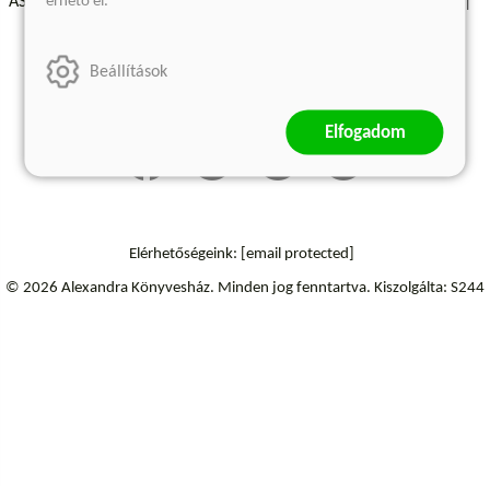
érhető el.
ÁSZF - Vásárlási feltételek
A kiadóról
Süti beállítások
Árkötött termékek
Kommentelési szabályzat
Beállítások
Szállítási információk
Elállás a szerződéstől
Elfogadom
Elérhetőségeink:
[email protected]
© 2026 Alexandra Könyvesház.
Minden jog fenntartva.
Kiszolgálta: S244