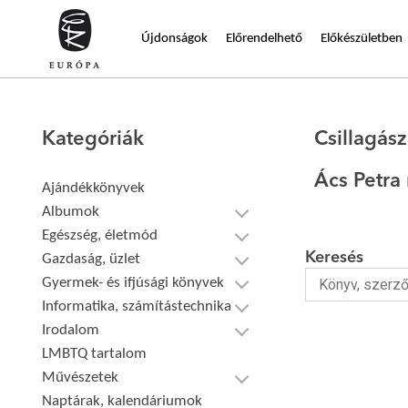
Újdonságok
Előrendelhető
Előkészületben
Kategóriák
Csillagász
Ács Petra
Ajándékkönyvek
Albumok
Egészség, életmód
Keresés
Gazdaság, üzlet
Gyermek- és ifjúsági könyvek
Informatika, számítástechnika
Irodalom
LMBTQ tartalom
Művészetek
Naptárak, kalendáriumok