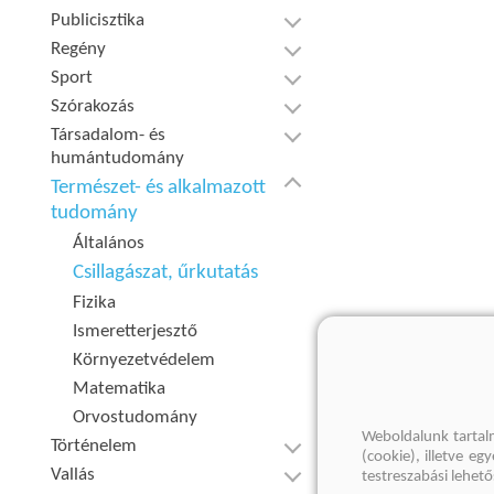
Publicisztika
Regény
Sport
Szórakozás
Társadalom- és
humántudomány
Természet- és alkalmazott
tudomány
Általános
Csillagászat, űrkutatás
Fizika
Ismeretterjesztő
Környezetvédelem
Matematika
Orvostudomány
Weboldalunk tartal
Történelem
(cookie), illetve e
Vallás
testreszabási lehet