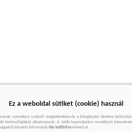
Ez a weboldal sütiket (cookie) használ
mának személyre szabott megjelenítése és a böngészési élmény biztosítás
gyéb technológiákat alkalmazunk. A sütik használatára vonatkozó irányelvei
őségeiről bővebb információ
ide kattintva
érhető el.