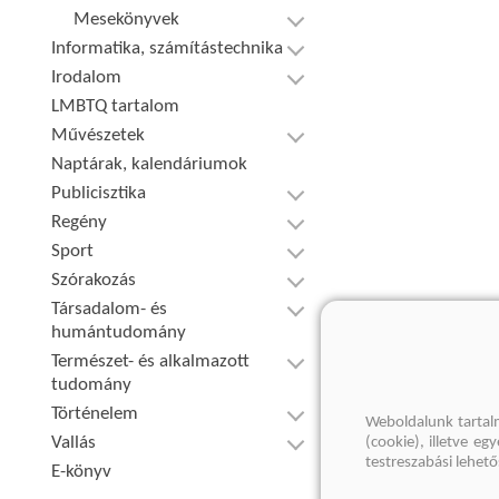
Mesekönyvek
Informatika, számítástechnika
Irodalom
LMBTQ tartalom
Művészetek
Naptárak, kalendáriumok
Publicisztika
Regény
Sport
Szórakozás
Társadalom- és
humántudomány
Természet- és alkalmazott
tudomány
Történelem
Weboldalunk tartal
Vallás
(cookie), illetve e
testreszabási lehet
E-könyv