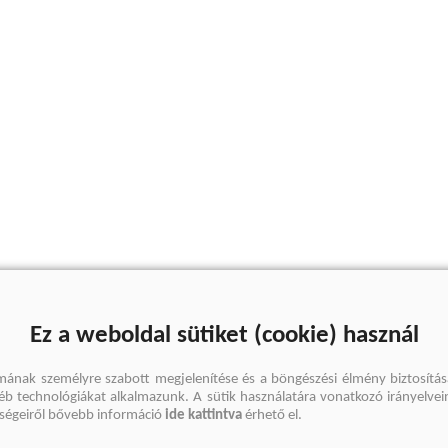
Ez a weboldal sütiket (cookie) használ
mának személyre szabott megjelenítése és a böngészési élmény biztosítás
gyéb technológiákat alkalmazunk. A sütik használatára vonatkozó irányelvei
őségeiről bővebb információ
ide kattintva
érhető el.