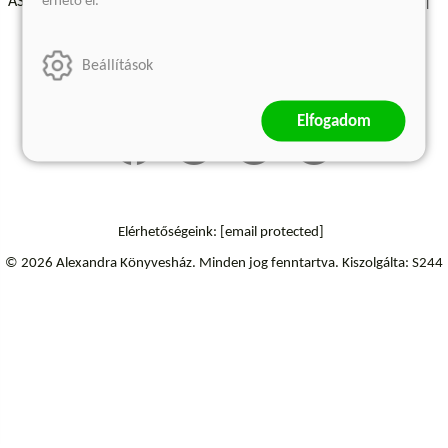
érhető el.
ÁSZF - Vásárlási feltételek
A kiadóról
Süti beállítások
Árkötött termékek
Kommentelési szabályzat
Beállítások
Szállítási információk
Elfogadom
Elérhetőségeink:
[email protected]
© 2026 Alexandra Könyvesház.
Minden jog fenntartva.
Kiszolgálta: S244