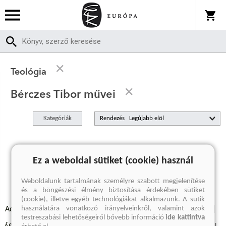
Teológia
Bérczes Tibor művei
Kategóriák
Rendezés
A keresett kifejezésre nincs találat
Ez a weboldal sütiket (cookie) használ
Weboldalunk tartalmának személyre szabott megjelenítése
és a böngészési élmény biztosítása érdekében sütiket
(cookie), illetve egyéb technológiákat alkalmazunk. A sütik
használatára vonatkozó irányelveinkről, valamint azok
Adatvédelmi szabályzatok
Elállási felmondási nyilatkozat
testreszabási lehetőségeiről bővebb információ
ide kattintva