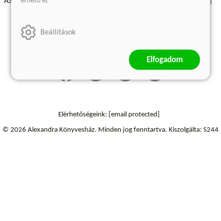
érhető el.
ÁSZF - Vásárlási feltételek
A kiadóról
Süti beállítások
Árkötött termékek
Kommentelési szabályzat
Beállítások
Szállítási információk
Elállás a szerződéstől
Elfogadom
Elérhetőségeink:
[email protected]
© 2026 Alexandra Könyvesház.
Minden jog fenntartva.
Kiszolgálta: S244