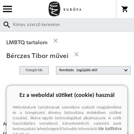
LMBTQ tartalom
Bérczes Tibor művei
Kategóriák
Rendezés
A keresett kifejezésre nincs találat
Ez a weboldal sütiket (cookie) használ
Weboldalunk tartalmának személyre szabott megjelenítése
és a böngészési élmény biztosítása érdekében sütiket
(cookie), illetve egyéb technológiákat alkalmazunk. A sütik
használatára vonatkozó irányelveinkről, valamint azok
Adatvédelmi szabályzatok
Elállási felmondási nyilatkozat
testreszabási lehetőségeiről bővebb információ
ide kattintva