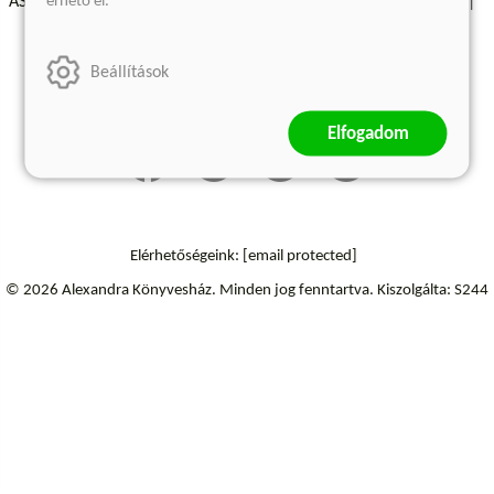
érhető el.
ÁSZF - Vásárlási feltételek
A kiadóról
Süti beállítások
Árkötött termékek
Kommentelési szabályzat
Beállítások
Szállítási információk
Elállás a szerződéstől
Elfogadom
Elérhetőségeink:
[email protected]
© 2026 Alexandra Könyvesház.
Minden jog fenntartva.
Kiszolgálta: S244