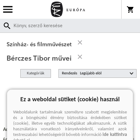
Színház- és filmművészet
Bérczes Tibor művei
Kategóriák
Rendezés
A keresett kifejezésre nincs találat
Ez a weboldal sütiket (cookie) használ
Weboldalunk tartalmának személyre szabott megjelenítése
és a böngészési élmény biztosítása érdekében sütiket
(cookie), illetve egyéb technológiákat alkalmazunk. A sütik
használatára vonatkozó irányelveinkről, valamint azok
Adatvédelmi szabályzatok
Elállási felmondási nyilatkozat
testreszabási lehetőségeiről bővebb információ
ide kattintva