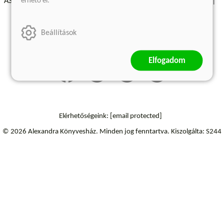
érhető el.
ÁSZF - Vásárlási feltételek
A kiadóról
Süti beállítások
Árkötött termékek
Kommentelési szabályzat
Beállítások
Szállítási információk
Elállás a szerződéstől
Elfogadom
Elérhetőségeink:
[email protected]
© 2026 Alexandra Könyvesház.
Minden jog fenntartva.
Kiszolgálta: S244