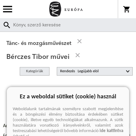
Tánc- és mozgásművészet
Bérczes Tibor művei
Kategóriák
Rendezés
A keresett kifejezésre nincs találat
Ez a weboldal sütiket (cookie) használ
Weboldalunk tartalmának személyre szabott megjelenítése
és a böngészési élmény biztosítása érdekében sütiket
(cookie), illetve egyéb technológiákat alkalmazunk. A sütik
használatára vonatkozó irányelveinkről, valamint azok
Adatvédelmi szabályzatok
Elállási felmondási nyilatkozat
testreszabási lehetőségeiről bővebb információ
ide kattintva