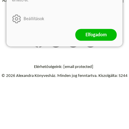
érhető el.
ÁSZF - Vásárlási feltételek
A kiadóról
Süti beállítások
Árkötött termékek
Kommentelési szabályzat
Beállítások
Szállítási információk
Elállás a szerződéstől
Elfogadom
Elérhetőségeink:
[email protected]
© 2026 Alexandra Könyvesház.
Minden jog fenntartva.
Kiszolgálta: S244