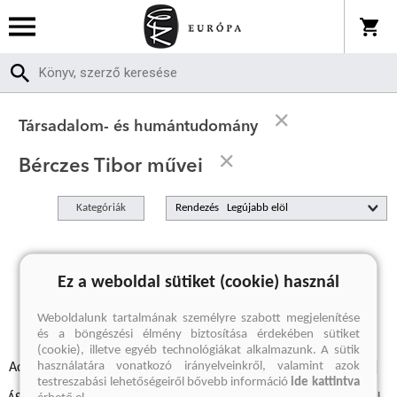
Társadalom- és humántudomány
Bérczes Tibor művei
Kategóriák
Rendezés
A keresett kifejezésre nincs találat
Ez a weboldal sütiket (cookie) használ
Weboldalunk tartalmának személyre szabott megjelenítése
és a böngészési élmény biztosítása érdekében sütiket
(cookie), illetve egyéb technológiákat alkalmazunk. A sütik
használatára vonatkozó irányelveinkről, valamint azok
Adatvédelmi szabályzatok
Elállási felmondási nyilatkozat
testreszabási lehetőségeiről bővebb információ
ide kattintva